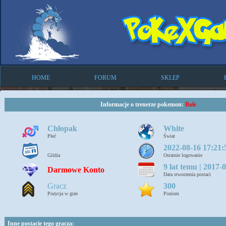
HOME
FORUM
SKLEP
Informacje o trenerze pokemon:
Bale
Chłopak
White
Płeć
Świat
2022-08-16 17:21:
Gildia
Ostatnie logowanie
9 lat temu | 2017-
Darmowe Konto
Data stworzenia postaci
Gracz
300
Pozycja w grze
Poziom
Inne postacie tego gracza: