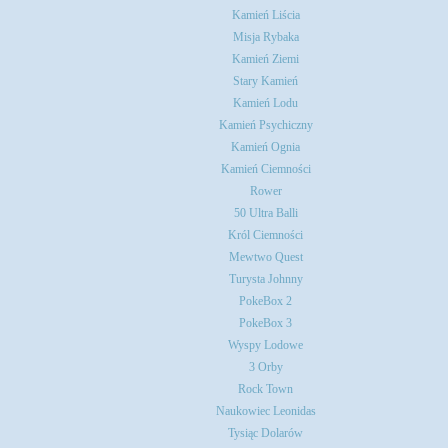
Kamień Liścia
Misja Rybaka
Kamień Ziemi
Stary Kamień
Kamień Lodu
Kamień Psychiczny
Kamień Ognia
Kamień Ciemności
Rower
50 Ultra Balli
Król Ciemności
Mewtwo Quest
Turysta Johnny
PokeBox 2
PokeBox 3
Wyspy Lodowe
3 Orby
Rock Town
Naukowiec Leonidas
Tysiąc Dolarów