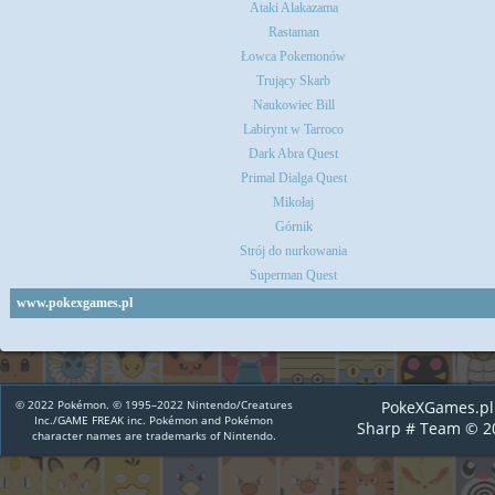
Ataki Alakazama
Rastaman
Łowca Pokemonów
Trujący Skarb
Naukowiec Bill
Labirynt w Tarroco
Dark Abra Quest
Primal Dialga Quest
Mikołaj
Górnik
Strój do nurkowania
Superman Quest
www.pokexgames.pl
© 2022 Pokémon. © 1995–2022 Nintendo/Creatures
PokeXGames.pl
Inc./GAME FREAK inc. Pokémon and Pokémon
Sharp # Team © 2
character names are trademarks of Nintendo.