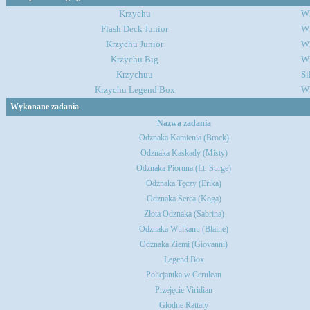
Krzychu
Wh
Flash Deck Junior
Wh
Krzychu Junior
Wh
Krzychu Big
Wh
Krzychuu
Si
Krzychu Legend Box
Wh
Wykonane zadania
Nazwa zadania
Odznaka Kamienia (Brock)
Odznaka Kaskady (Misty)
Odznaka Pioruna (Lt. Surge)
Odznaka Tęczy (Erika)
Odznaka Serca (Koga)
Złota Odznaka (Sabrina)
Odznaka Wulkanu (Blaine)
Odznaka Ziemi (Giovanni)
Legend Box
Policjantka w Cerulean
Przejęcie Viridian
Głodne Rattaty